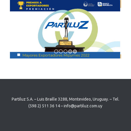
Next
Premi
1
2
3
4
5
Partiluz S.A. – Luis Braille 3288, Montevideo, Uruguay. – Tel.
(598 2) 511 36 14 – info@partiluz.com.uy